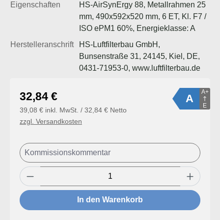
Eigenschaften
HS-AirSynErgy 88, Metallrahmen 25
mm, 490x592x520 mm, 6 ET, Kl. F7 /
ISO ePM1 60%, Energieklasse: A
Herstelleranschrift
HS-Luftfilterbau GmbH,
Bunsenstraße 31, 24145, Kiel, DE,
0431-71953-0, www.luftfilterbau.de
A+
Regulärer Preis:
32,84 €
A
E
39,08 € inkl. MwSt. / 32,84 € Netto
zzgl. Versandkosten
Produkt Anzahl: Gib den gewünschten Wert
In den Warenkorb