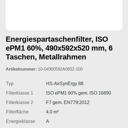
Energiespartaschenfilter, ISO
ePM1 60%, 490x592x520 mm, 6
Taschen, Metallrahmen
Artikelnummer:
10-04900592A0652-100
Typ
HS-AirSynErgy 88
Filterklasse 1
ISO ePM1 60% gem. ISO 16890
Filterklasse 2
F7 gem. EN779:2012
Filterfläche
4.0 m²
Energieklasse
A