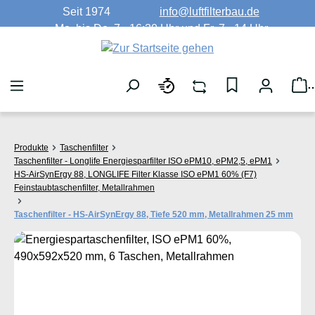
Seit 1974
info@luftfilterbau.de
Zum Hauptinhalt springen
Mo. bis Do. 7 - 16:30 Uhr und Fr. 7 - 14 Uhr
W
Produkte
Taschenfilter
Taschenfilter - Longlife Energiesparfilter ISO ePM10, ePM2,5, ePM1
HS-AirSynErgy 88, LONGLIFE Filter Klasse ISO ePM1 60% (F7)
Feinstaubtaschenfilter, Metallrahmen
Taschenfilter - HS-AirSynErgy 88, Tiefe 520 mm, Metallrahmen 25 mm
Bildergalerie überspringen