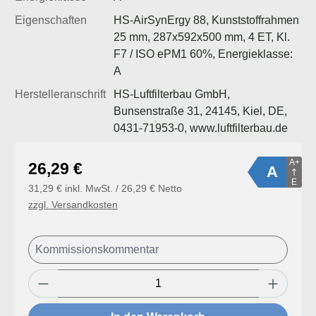
Eigenschaften
HS-AirSynErgy 88, Kunststoffrahmen
25 mm, 287x592x500 mm, 4 ET, Kl.
F7 / ISO ePM1 60%, Energieklasse:
A
Herstelleranschrift
HS-Luftfilterbau GmbH,
Bunsenstraße 31, 24145, Kiel, DE,
0431-71953-0, www.luftfilterbau.de
A+
Regulärer Preis:
26,29 €
A
E
31,29 € inkl. MwSt. / 26,29 € Netto
zzgl. Versandkosten
Produkt Anzahl: Gib den gewünschten Wert