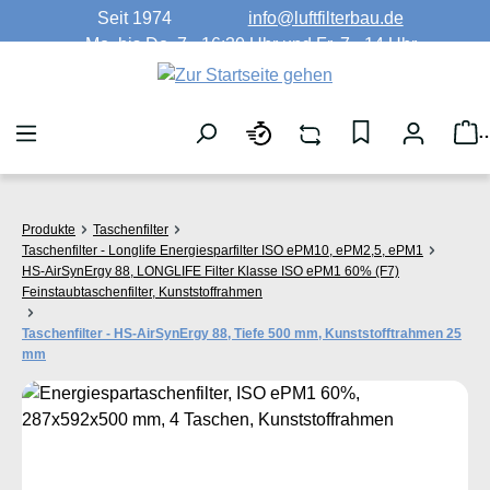
Seit 1974
info@luftfilterbau.de
Zum Hauptinhalt springen
Mo. bis Do. 7 - 16:30 Uhr und Fr. 7 - 14 Uhr
W
Produkte
Taschenfilter
Taschenfilter - Longlife Energiesparfilter ISO ePM10, ePM2,5, ePM1
HS-AirSynErgy 88, LONGLIFE Filter Klasse ISO ePM1 60% (F7)
Feinstaubtaschenfilter, Kunststoffrahmen
Taschenfilter - HS-AirSynErgy 88, Tiefe 500 mm, Kunststofftrahmen 25
mm
Bildergalerie überspringen