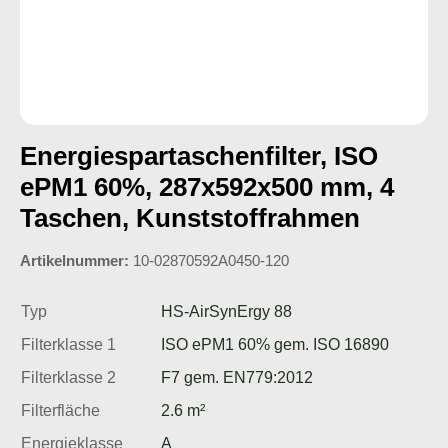
Energiespartaschenfilter, ISO
ePM1 60%, 287x592x500 mm, 4
Taschen, Kunststoffrahmen
Artikelnummer:
10-02870592A0450-120
Typ
HS-AirSynErgy 88
Filterklasse 1
ISO ePM1 60% gem. ISO 16890
Filterklasse 2
F7 gem. EN779:2012
Filterfläche
2.6 m²
Energieklasse
A