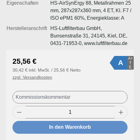
Eigenschaften
HS-AirSynErgy 88, Metallrahmen 25
mm, 287x287x360 mm, 4 ET, Kl. F7 /
ISO ePM1 60%, Energieklasse: A
Herstelleranschrift
HS-Luftfilterbau GmbH,
Bunsenstraße 31, 24145, Kiel, DE,
0431-71953-0, www.luftfilterbau.de
A+
Regulärer Preis:
25,56 €
A
E
30,42 € inkl. MwSt. / 25,56 € Netto
zzgl. Versandkosten
Produkt Anzahl: Gib den gewünschten Wert
In den Warenkorb