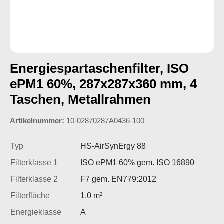
Energiespartaschenfilter, ISO
ePM1 60%, 287x287x360 mm, 4
Taschen, Metallrahmen
Artikelnummer:
10-02870287A0436-100
Typ
HS-AirSynErgy 88
Filterklasse 1
ISO ePM1 60% gem. ISO 16890
Filterklasse 2
F7 gem. EN779:2012
Filterfläche
1.0 m²
Energieklasse
A