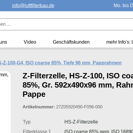
info@luftfilterbau.de
Mo. bis D
uns
Video
Geschäftskunden
mehr Info's: 
HS-Z-100-G4, ISO coarse 85%, Tiefe 96 mm, Papprahmen
Z-Filterzelle, HS-Z-100, ISO co
85%, Gr. 592x490x96 mm, Rah
Pappe
Artikelnummer:
27Z05920490-F096-000
Typ
HS-Z-Filterzelle
Filterklasse 1
ISO coarse 85% gem. ISO 1689