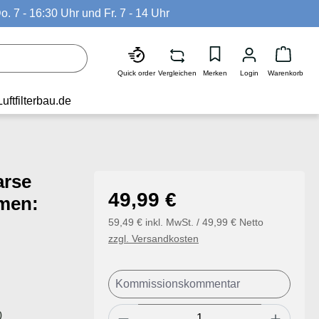
o. 7 - 16:30 Uhr und Fr. 7 - 14 Uhr
Waren
Quick order
Vergleichen
Merken
Login
Warenkorb
Luftfilterbau.de
arse
Regulärer Preis:
49,99 €
men:
59,49 € inkl. MwSt. / 49,99 € Netto
zzgl. Versandkosten
Produkt Anzahl: Gib den ge
0