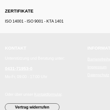
ZERTIFIKATE
ISO 14001
-
ISO 9001
-
KTA 1401
KONTAKT
INFORMA
Unterstützung und Beratung unter:
Barrierefreih
Impressum
0431-71953-0
Datenschutz
Mo-Fr, 09:00 - 17:00 Uhr
Oder über unser
Kontaktformular
.
Vertrag widerrufen