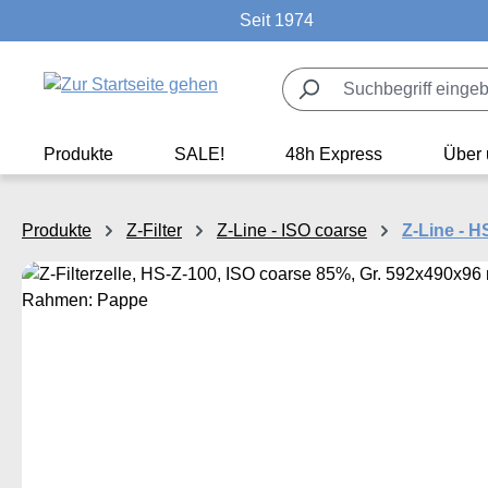
Seit 1974
m Hauptinhalt springen
Zur Suche springen
Zur Hauptnavigation springen
Produkte
SALE!
48h Express
Über 
Produkte
Z-Filter
Z-Line - ISO coarse
Z-Line - 
Bildergalerie überspringen