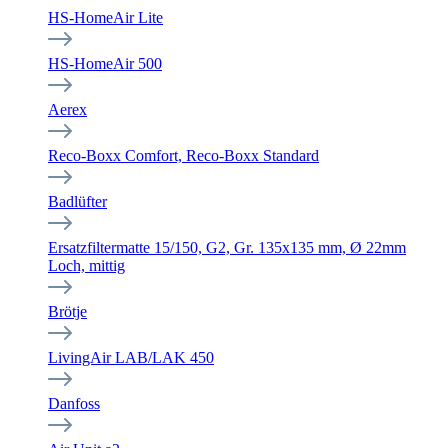
HS-HomeAir Lite
HS-HomeAir 500
Aerex
Reco-Boxx Comfort, Reco-Boxx Standard
Badlüfter
Ersatzfiltermatte 15/150, G2, Gr. 135x135 mm, Ø 22mm
Loch, mittig
Brötje
LivingAir LAB/LAK 450
Danfoss