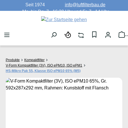
Seit 1974
info@luftfilterbau.de
Zum Hauptinhalt springen
Mo. bis Do. 7 - 16:30 Uhr und Fr. 7 - 14 Uhr
W
Produkte
Kompaktfilter
V-Form Kompaktfilter (3V), ISO ePM10, ISO ePM1
HS-Mikro Pak 55, Klasse ISO ePM10 65% (M5)
Bildergalerie überspringen