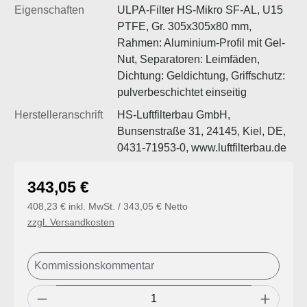
Eigenschaften
ULPA-Filter HS-Mikro SF-AL, U15
PTFE, Gr. 305x305x80 mm,
Rahmen: Aluminium-Profil mit Gel-
Nut, Separatoren: Leimfäden,
Dichtung: Geldichtung, Griffschutz:
pulverbeschichtet einseitig
Herstelleranschrift
HS-Luftfilterbau GmbH,
Bunsenstraße 31, 24145, Kiel, DE,
0431-71953-0, www.luftfilterbau.de
Regulärer Preis:
343,05 €
408,23 € inkl. MwSt. / 343,05 € Netto
zzgl. Versandkosten
Produkt Anzahl: Gib den gewünschten Wert