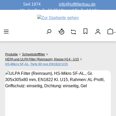
Seit 1974
info@luftfilterbau.de
Zum Hauptinhalt springen
Mo. bis Do. 7 - 16:30 Uhr und Fr. 7 - 14 Uhr
W
Produkte
Schwebstofffilter
HEPA und ULPA Filter (Reinraum), Klasse H14 - U15
HS-Mikro SF-AL, Tiefe 80 mm EN1822:U15
Bildergalerie überspringen