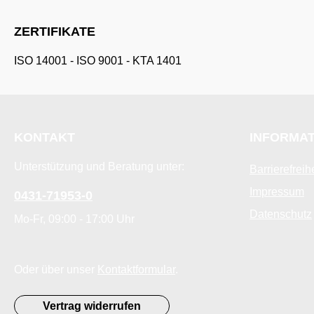
ZERTIFIKATE
ISO 14001
-
ISO 9001
-
KTA 1401
KONTAKT
INFORMA
Unterstützung und Beratung unter:
Barrierefreih
Impressum
0431-71953-0
Datenschutz
Mo-Fr, 09:00 - 17:00 Uhr
Oder über unser
Kontaktformular
.
Vertrag widerrufen