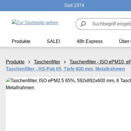
Seit 1974
m Hauptinhalt springen
Zur Suche springen
Zur Hauptnavigation springen
Produkte
SALE!
48h Express
Über 
Produkte
Taschenfilter
Taschenfilter - ISO ePM10, 
Taschenfilter - HS-Pak 65, Tiefe 600 mm, Metallrahmen
Bildergalerie überspringen