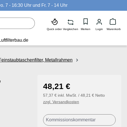
o. 7 - 16:30 Uhr und Fr. 7 - 14 Uhr
Waren
Quick order
Vergleichen
Merken
Login
Warenkorb
Luftfilterbau.de
einstaubtaschenfilter, Metallrahmen
,
Regulärer Preis:
48,21 €
57,37 € inkl. MwSt. / 48,21 € Netto
zzgl. Versandkosten