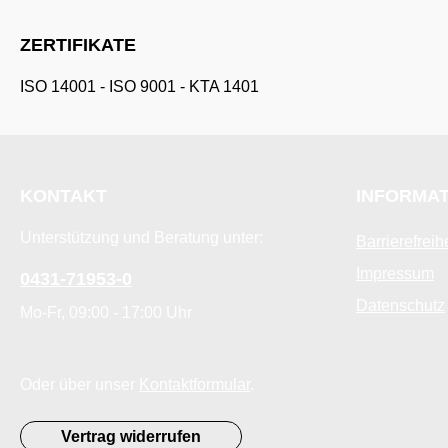
ZERTIFIKATE
ISO 14001
-
ISO 9001
-
KTA 1401
KONTAKT
INFORMA
Unterstützung und Beratung unter:
Barrierefreih
Impressum
0431-71953-0
Datenschutz
Mo-Fr, 09:00 - 17:00 Uhr
Oder über unser
Kontaktformular
.
Vertrag widerrufen