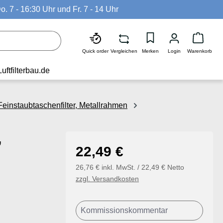
o. 7 - 16:30 Uhr und Fr. 7 - 14 Uhr
Waren
Quick order
Vergleichen
Merken
Login
Warenkorb
Luftfilterbau.de
einstaubtaschenfilter, Metallrahmen
,
Regulärer Preis:
22,49 €
26,76 € inkl. MwSt. / 22,49 € Netto
zzgl. Versandkosten