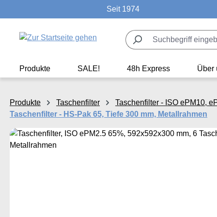
Seit 1974
m Hauptinhalt springen
Zur Suche springen
Zur Hauptnavigation springen
Produkte
SALE!
48h Express
Über 
Produkte
Taschenfilter
Taschenfilter - ISO ePM10, 
Taschenfilter - HS-Pak 65, Tiefe 300 mm, Metallrahmen
Bildergalerie überspringen