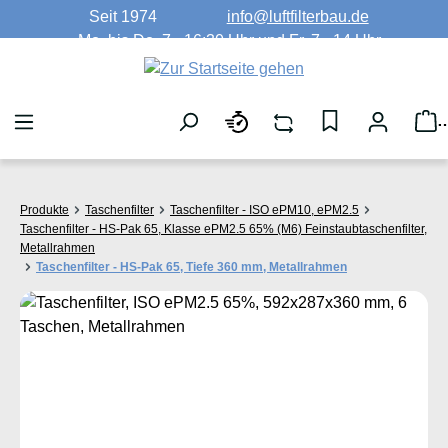
Seit 1974
info@luftfilterbau.de
Zum Hauptinhalt springen
Mo. bis Do. 7 - 16:30 Uhr und Fr. 7 - 14 Uhr
W
Produkte
Taschenfilter
Taschenfilter - ISO ePM10, ePM2.5
Taschenfilter - HS-Pak 65, Klasse ePM2.5 65% (M6) Feinstaubtaschenfilter,
Metallrahmen
Taschenfilter - HS-Pak 65, Tiefe 360 mm, Metallrahmen
Bildergalerie überspringen