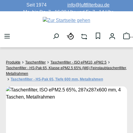
Seit 1974
info@luftfilterbau.de
Zum Hauptinhalt springen
Mo. bis Do. 7 - 16:30 Uhr und Fr. 7 - 14 Uhr
W
Produkte
Taschenfilter
Taschenfilter - ISO ePM10, ePM2.5
Taschenfilter - HS-Pak 65, Klasse ePM2.5 65% (M6) Feinstaubtaschenfilter,
Metallrahmen
Taschenfilter - HS-Pak 65, Tiefe 600 mm, Metallrahmen
Bildergalerie überspringen