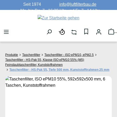
Seit 1974
info@luftfilterbau.de
Zum Hauptinhalt springen
Mo. bis Do. 7 - 16:30 Uhr und Fr. 7 - 14 Uhr
W
Produkte
Taschenfilter
Taschenfilter - ISO ePM10, ePM2.5
Taschenfilter - HS-Pak 55, Klasse ISO ePM10 55% (M5)
Feinstaubtaschenfilter, Kunststoffrahmen
Taschenfilter - HS-Pak 55, Tiefe 500 mm, Kunststofftrahmen 25 mm
Bildergalerie überspringen