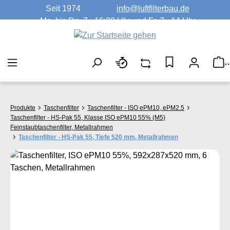
Seit 1974
info@luftfilterbau.de
Zum Hauptinhalt springen
Mo. bis Do. 7 - 16:30 Uhr und Fr. 7 - 14 Uhr
W
Produkte
Taschenfilter
Taschenfilter - ISO ePM10, ePM2.5
Taschenfilter - HS-Pak 55, Klasse ISO ePM10 55% (M5)
Feinstaubtaschenfilter, Metallrahmen
Taschenfilter - HS-Pak 55, Tiefe 520 mm, Metallrahmen
Bildergalerie überspringen