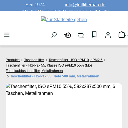
Seit 1974
info@luftfilterbau.de
Zum Hauptinhalt springen
Mo. bis Do. 7 - 16:30 Uhr und Fr. 7 - 14 Uhr
W
Produkte
Taschenfilter
Taschenfilter - ISO ePM10, ePM2.5
Taschenfilter - HS-Pak 55, Klasse ISO ePM10 55% (M5)
Feinstaubtaschenfilter, Metallrahmen
Taschenfilter - HS-Pak 55, Tiefe 500 mm, Metallrahmen
Bildergalerie überspringen