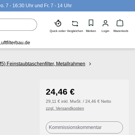
o. 7 - 16:30 Uhr und Fr. 7 - 14 Uhr
Waren
Quick order
Vergleichen
Merken
Login
Warenkorb
Luftfilterbau.de
5) Feinstaubtaschenfilter, Metallrahmen
Regulärer Preis:
24,46 €
29,11 € inkl. MwSt. / 24,46 € Netto
zzgl. Versandkosten