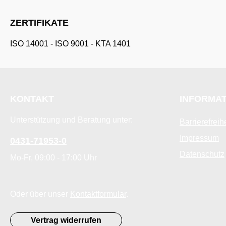
ZERTIFIKATE
ISO 14001
-
ISO 9001
-
KTA 1401
KONTAKT
INFORMA
Unterstützung und Beratung unter:
Barrierefreih
Impressum
0431-71953-0
Datenschutz
Mo-Fr, 09:00 - 17:00 Uhr
Oder über unser
Kontaktformular
.
Vertrag widerrufen