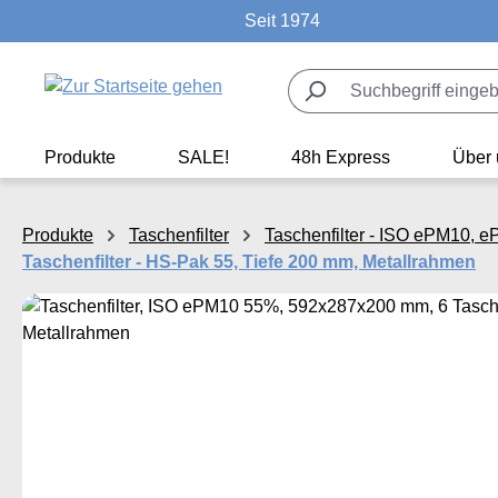
Seit 1974
m Hauptinhalt springen
Zur Suche springen
Zur Hauptnavigation springen
Produkte
SALE!
48h Express
Über 
Produkte
Taschenfilter
Taschenfilter - ISO ePM10, 
Taschenfilter - HS-Pak 55, Tiefe 200 mm, Metallrahmen
Bildergalerie überspringen