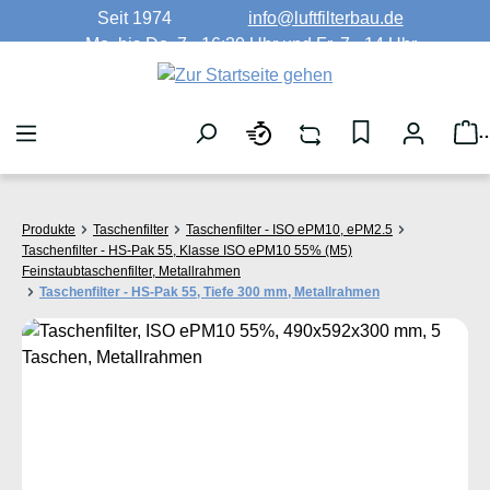
Seit 1974
info@luftfilterbau.de
Zum Hauptinhalt springen
Mo. bis Do. 7 - 16:30 Uhr und Fr. 7 - 14 Uhr
W
Produkte
Taschenfilter
Taschenfilter - ISO ePM10, ePM2.5
Taschenfilter - HS-Pak 55, Klasse ISO ePM10 55% (M5)
Feinstaubtaschenfilter, Metallrahmen
Taschenfilter - HS-Pak 55, Tiefe 300 mm, Metallrahmen
Bildergalerie überspringen