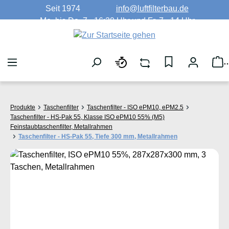
Seit 1974
info@luftfilterbau.de
Zum Hauptinhalt springen
Mo. bis Do. 7 - 16:30 Uhr und Fr. 7 - 14 Uhr
W
Produkte
Taschenfilter
Taschenfilter - ISO ePM10, ePM2.5
Taschenfilter - HS-Pak 55, Klasse ISO ePM10 55% (M5)
Feinstaubtaschenfilter, Metallrahmen
Taschenfilter - HS-Pak 55, Tiefe 300 mm, Metallrahmen
Bildergalerie überspringen