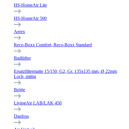
HS-HomeAir Lite
HS-HomeAir 500
Aerex
Reco-Boxx Comfort, Reco-Boxx Standard
Badlüfter
Ersatzfiltermatte 15/150, G2, Gr. 135x135 mm, Ø 22mm
Loch, mittig
Brötje
LivingAir LAB/LAK 450
Danfoss