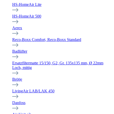
HS-HomeAir Lite
HS-HomeAir 500
Aerex
Reco-Boxx Comfort, Reco-Boxx Standard
Badlüfter
Ersatzfiltermatte 15/150, G2, Gr. 135x135 mm, Ø 22mm
Loch, mittig
Brötje
LivingAir LAB/LAK 450
Danfoss