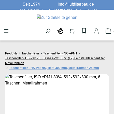
Seit 1974
info@luftfilterbau.de
Zum Hauptinhalt springen
Mo. bis Do. 7 - 16:30 Uhr und Fr. 7 - 14 Uhr
W
Produkte
Taschenfilter
Taschenfilter - ISO ePM1
Taschenfilter - HS-Pak 95, Klasse ePM1 80% (F9) Feinstaubtaschenfilter,
Metallrahmen
Taschenfilter - HS-Pak 95, Tiefe 300 mm, Metallrahmen 25 mm
Bildergalerie überspringen