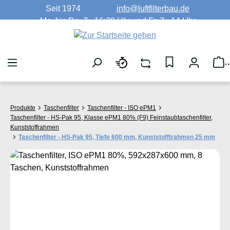
Seit 1974
info@luftfilterbau.de
Zum Hauptinhalt springen
Mo. bis Do. 7 - 16:30 Uhr und Fr. 7 - 14 Uhr
W
Produkte
Taschenfilter
Taschenfilter - ISO ePM1
Taschenfilter - HS-Pak 95, Klasse ePM1 80% (F9) Feinstaubtaschenfilter,
Kunststoffrahmen
Taschenfilter - HS-Pak 95, Tiefe 600 mm, Kunststofftrahmen 25 mm
Bildergalerie überspringen