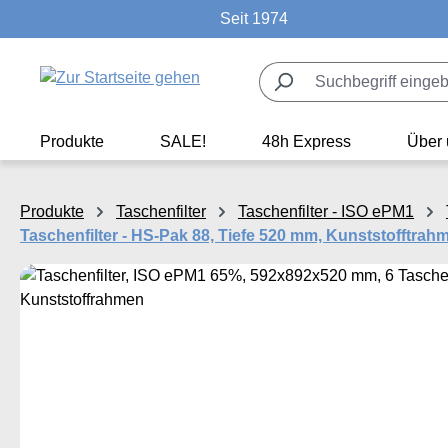
Seit 1974
m Hauptinhalt springen
Zur Suche springen
Zur Hauptnavigation springen
Produkte
SALE!
48h Express
Über 
Produkte
Taschenfilter
Taschenfilter - ISO ePM1
Taschenfilter - HS-Pak 88, Tiefe 520 mm, Kunststofftra
Bildergalerie überspringen