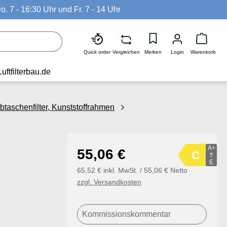
o. 7 - 16:30 Uhr und Fr. 7 - 14 Uhr
Waren
Quick order
Vergleichen
Merken
Login
Warenkorb
Luftfilterbau.de
taschenfilter, Kunststoffrahmen
A+
Regulärer Preis:
55,06 €
C
E
65,52 € inkl. MwSt. / 55,06 € Netto
zzgl. Versandkosten