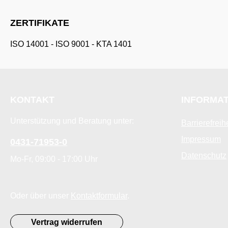
ZERTIFIKATE
ISO 14001
-
ISO 9001
-
KTA 1401
KONTAKT
INFORMA
Unterstützung und Beratung unter:
Barrierefreih
Impressum
0431-71953-0
Datenschutz
Mo-Fr, 09:00 - 17:00 Uhr
Oder über unser
Kontaktformular
.
Vertrag widerrufen