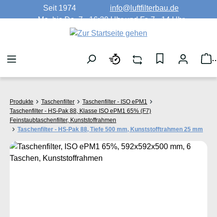
Seit 1974
info@luftfilterbau.de
Zum Hauptinhalt springen
Mo. bis Do. 7 - 16:30 Uhr und Fr. 7 - 14 Uhr
W
Produkte
Taschenfilter
Taschenfilter - ISO ePM1
Taschenfilter - HS-Pak 88, Klasse ISO ePM1 65% (F7)
Feinstaubtaschenfilter, Kunststoffrahmen
Taschenfilter - HS-Pak 88, Tiefe 500 mm, Kunststofftrahmen 25 mm
Bildergalerie überspringen