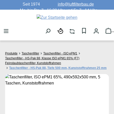
Seit 1974
info@luftfilterbau.de
Zum Hauptinhalt springen
Mo. bis Do. 7 - 16:30 Uhr und Fr. 7 - 14 Uhr
W
Produkte
Taschenfilter
Taschenfilter - ISO ePM1
Taschenfilter - HS-Pak 88, Klasse ISO ePM1 65% (F7)
Feinstaubtaschenfilter, Kunststoffrahmen
Taschenfilter - HS-Pak 88, Tiefe 500 mm, Kunststofftrahmen 25 mm
Bildergalerie überspringen