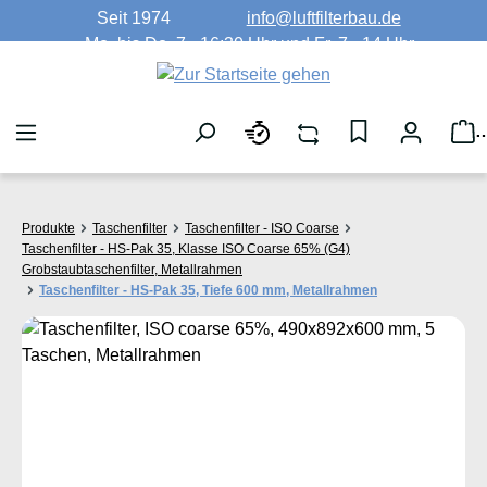
Seit 1974
info@luftfilterbau.de
Zum Hauptinhalt springen
Mo. bis Do. 7 - 16:30 Uhr und Fr. 7 - 14 Uhr
W
Produkte
Taschenfilter
Taschenfilter - ISO Coarse
Taschenfilter - HS-Pak 35, Klasse ISO Coarse 65% (G4)
Grobstaubtaschenfilter, Metallrahmen
Taschenfilter - HS-Pak 35, Tiefe 600 mm, Metallrahmen
Bildergalerie überspringen