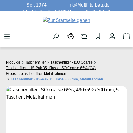
Seit 1974
info@luftfilterbau.de
Zum Hauptinhalt springen
Mo. bis Do. 7 - 16:30 Uhr und Fr. 7 - 14 Uhr
W
Produkte
Taschenfilter
Taschenfilter - ISO Coarse
Taschenfilter - HS-Pak 35, Klasse ISO Coarse 65% (G4)
Grobstaubtaschenfilter, Metallrahmen
Taschenfilter - HS-Pak 35, Tiefe 300 mm, Metallrahmen
Bildergalerie überspringen