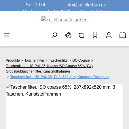
Seit 1974
info@luftfilterbau.de
Zum Hauptinhalt springen
Mo. bis Do. 7 - 16:30 Uhr und Fr. 7 - 14 Uhr
W
Produkte
Taschenfilter
Taschenfilter - ISO Coarse
Taschenfilter - HS-Pak 35, Klasse ISO Coarse 65% (G4)
Grobstaubtaschenfilter, Kunststoffrahmen
Taschenfilter - HS-Pak 35, Tiefe 520 mm, Kunststofftrahmen
Bildergalerie überspringen