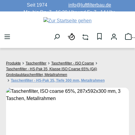
Seit 1974
info@luftfilterbau.de
Zum Hauptinhalt springen
Mo. bis Do. 7 - 16:30 Uhr und Fr. 7 - 14 Uhr
W
Produkte
Taschenfilter
Taschenfilter - ISO Coarse
Taschenfilter - HS-Pak 35, Klasse ISO Coarse 65% (G4)
Grobstaubtaschenfilter, Metallrahmen
Taschenfilter - HS-Pak 35, Tiefe 300 mm, Metallrahmen
Bildergalerie überspringen