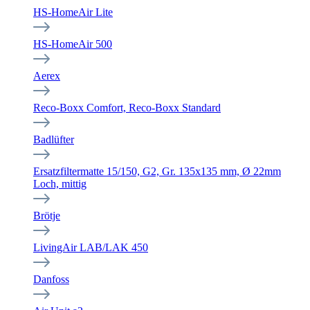
HS-HomeAir Lite
HS-HomeAir 500
Aerex
Reco-Boxx Comfort, Reco-Boxx Standard
Badlüfter
Ersatzfiltermatte 15/150, G2, Gr. 135x135 mm, Ø 22mm
Loch, mittig
Brötje
LivingAir LAB/LAK 450
Danfoss