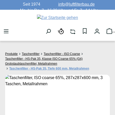
Seit 1974
info@luftfilterbau.de
Zum Hauptinhalt springen
Mo. bis Do. 7 - 16:30 Uhr und Fr. 7 - 14 Uhr
W
Produkte
Taschenfilter
Taschenfilter - ISO Coarse
Taschenfilter - HS-Pak 35, Klasse ISO Coarse 65% (G4)
Grobstaubtaschenfilter, Metallrahmen
Taschenfilter - HS-Pak 35, Tiefe 600 mm, Metallrahmen
Bildergalerie überspringen