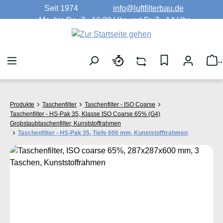
Seit 1974
info@luftfilterbau.de
Zum Hauptinhalt springen
Mo. bis Do. 7 - 16:30 Uhr und Fr. 7 - 14 Uhr
W
Produkte
Taschenfilter
Taschenfilter - ISO Coarse
Taschenfilter - HS-Pak 35, Klasse ISO Coarse 65% (G4)
Grobstaubtaschenfilter, Kunststoffrahmen
Taschenfilter - HS-Pak 35, Tiefe 600 mm, Kunststofftrahmen
Bildergalerie überspringen