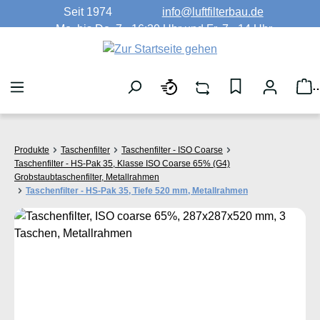
Seit 1974
info@luftfilterbau.de
Zum Hauptinhalt springen
Mo. bis Do. 7 - 16:30 Uhr und Fr. 7 - 14 Uhr
W
Produkte
Taschenfilter
Taschenfilter - ISO Coarse
Taschenfilter - HS-Pak 35, Klasse ISO Coarse 65% (G4)
Grobstaubtaschenfilter, Metallrahmen
Taschenfilter - HS-Pak 35, Tiefe 520 mm, Metallrahmen
Bildergalerie überspringen