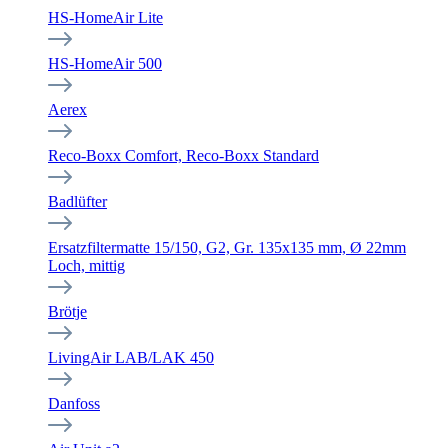
HS-HomeAir Lite
HS-HomeAir 500
Aerex
Reco-Boxx Comfort, Reco-Boxx Standard
Badlüfter
Ersatzfiltermatte 15/150, G2, Gr. 135x135 mm, Ø 22mm
Loch, mittig
Brötje
LivingAir LAB/LAK 450
Danfoss