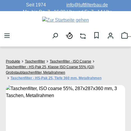
Seit 1974
info@luftfilterbau.de
Zum Hauptinhalt springen
Mo. bis Do. 7 - 16:30 Uhr und Fr. 7 - 14 Uhr
W
Produkte
Taschenfilter
Taschenfilter - ISO Coarse
Taschenfilter - HS-Pak 25, Klasse ISO Coarse 55% (G3)
Grobstaubtaschenfilter, Metallrahmen
Taschenfilter - HS-Pak 25, Tiefe 360 mm, Metallrahmen
Bildergalerie überspringen