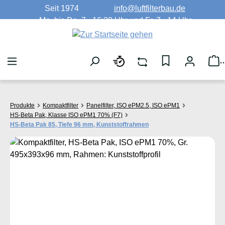
Seit 1974
info@luftfilterbau.de
Zum Hauptinhalt springen
Mo. bis Do. 7 - 16:30 Uhr und Fr. 7 - 14 Uhr
W
Produkte
Kompaktfilter
Panelfilter, ISO ePM2.5, ISO ePM1
HS-Beta Pak, Klasse ISO ePM1 70% (F7)
HS-Beta Pak 85, Tiefe 96 mm, Kunststoffrahmen
Bildergalerie überspringen