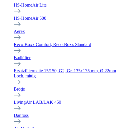
HS-HomeAir Lite
HS-HomeAir 500
Aerex
Reco-Boxx Comfort, Reco-Boxx Standard
Badlüfter
Ersatzfiltermatte 15/150, G2, Gr. 135x135 mm, Ø 22mm
Loch, mittig
Brötje
LivingAir LAB/LAK 450
Danfoss