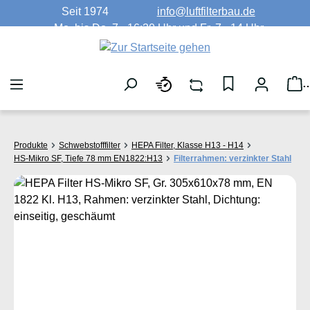
Seit 1974
info@luftfilterbau.de
Zum Hauptinhalt springen
Mo. bis Do. 7 - 16:30 Uhr und Fr. 7 - 14 Uhr
W
Produkte
Schwebstofffilter
HEPA Filter, Klasse H13 - H14
HS-Mikro SF, Tiefe 78 mm EN1822:H13
Filterrahmen: verzinkter Stahl
Bildergalerie überspringen