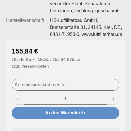
verzinkter Stahl, Separatoren:
Leimfäden, Dichtung: geschäumt
Herstelleranschrift
HS-Luftfilterbau GmbH,
Bunsenstraße 31, 24145, Kiel, DE,
0431-71953-0, www.luftfilterbau.de
Regulärer Preis:
155,84 €
185,45 € inkl. MwSt. / 155,84 € Netto
zzgl. Versandkosten
Produkt Anzahl: Gib den gewünschten Wert
In den Warenkorb