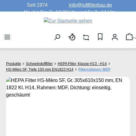
Seit 1974
info@luftfilterbau.de
Zum Hauptinhalt springen
Mo. bis Do. 7 - 16:30 Uhr und Fr. 7 - 14 Uhr
W
Produkte
Schwebstofffilter
HEPA Filter, Klasse H13 - H14
HS-Mikro SF, Tiefe 150 mm EN1822:H14
Filterrahmen: MDF
Bildergalerie überspringen