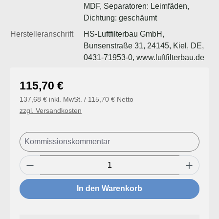
MDF, Separatoren: Leimfäden,
Dichtung: geschäumt
Herstelleranschrift
HS-Luftfilterbau GmbH,
Bunsenstraße 31, 24145, Kiel, DE,
0431-71953-0, www.luftfilterbau.de
Regulärer Preis:
115,70 €
137,68 € inkl. MwSt. / 115,70 € Netto
zzgl. Versandkosten
Produkt Anzahl: Gib den gewünschten Wert
In den Warenkorb