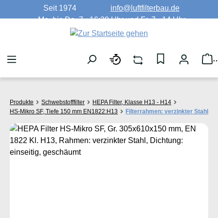
Seit 1974
info@luftfilterbau.de
Zum Hauptinhalt springen
Mo. bis Do. 7 - 16:30 Uhr und Fr. 7 - 14 Uhr
W
Produkte
Schwebstofffilter
HEPA Filter, Klasse H13 - H14
HS-Mikro SF, Tiefe 150 mm EN1822:H13
Filterrahmen: verzinkter Stahl
Bildergalerie überspringen