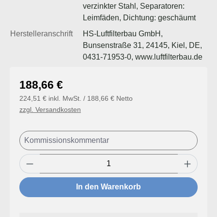
verzinkter Stahl, Separatoren:
Leimfäden, Dichtung: geschäumt
Herstelleranschrift
HS-Luftfilterbau GmbH,
Bunsenstraße 31, 24145, Kiel, DE,
0431-71953-0, www.luftfilterbau.de
Regulärer Preis:
188,66 €
224,51 € inkl. MwSt. / 188,66 € Netto
zzgl. Versandkosten
Produkt Anzahl: Gib den gewünschten Wert
In den Warenkorb