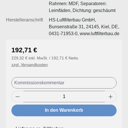
Rahmen: MDF, Separatoren:
Leimfäden, Dichtung: geschäumt
Herstelleranschrift
HS-Luftfilterbau GmbH,
Bunsenstraße 31, 24145, Kiel, DE,
0431-71953-0, www.luftfilterbau.de
Regulärer Preis:
192,71 €
229,32 € inkl. MwSt. / 192,71 € Netto
zzgl. Versandkosten
Produkt Anzahl: Gib den gewünschten Wert
In den Warenkorb