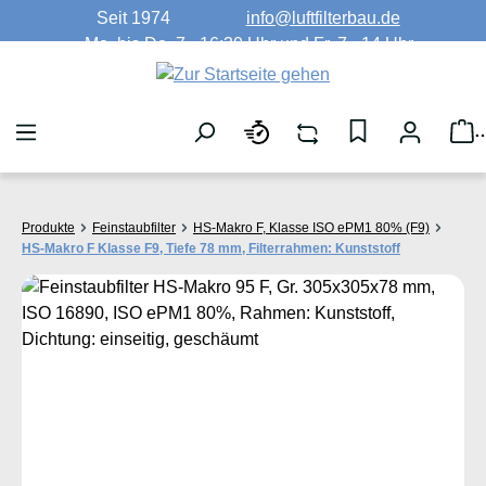
Seit 1974
info@luftfilterbau.de
Zum Hauptinhalt springen
Mo. bis Do. 7 - 16:30 Uhr und Fr. 7 - 14 Uhr
W
Produkte
Feinstaubfilter
HS-Makro F, Klasse ISO ePM1 80% (F9)
HS-Makro F Klasse F9, Tiefe 78 mm, Filterrahmen: Kunststoff
Bildergalerie überspringen