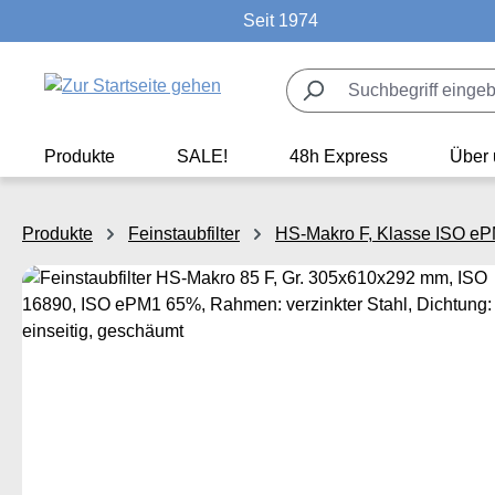
Seit 1974
m Hauptinhalt springen
Zur Suche springen
Zur Hauptnavigation springen
Produkte
SALE!
48h Express
Über 
Produkte
Feinstaubfilter
HS-Makro F, Klasse ISO e
Bildergalerie überspringen