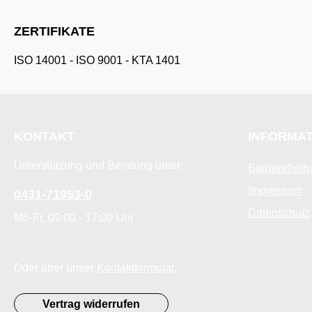
ZERTIFIKATE
ISO 14001
-
ISO 9001
-
KTA 1401
KONTAKT
INFORMA
Unterstützung und Beratung unter:
Barrierefreih
Impressum
0431-71953-0
Datenschutz
Mo-Fr, 09:00 - 17:00 Uhr
Oder über unser
Kontaktformular
.
Vertrag widerrufen