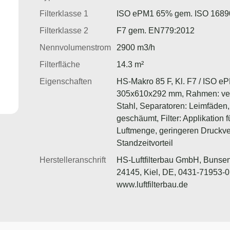
Filterklasse 1
ISO ePM1 65% gem. ISO 1689
Filterklasse 2
F7 gem. EN779:2012
Nennvolumenstrom
2900 m3/h
Filterfläche
14.3 m²
Eigenschaften
HS-Makro 85 F, Kl. F7 / ISO e
305x610x292 mm, Rahmen: ver
Stahl, Separatoren: Leimfäden,
geschäumt, Filter: Applikation 
Luftmenge, geringeren Druckve
Standzeitvorteil
Herstelleranschrift
HS-Luftfilterbau GmbH, Bunsen
24145, Kiel, DE, 0431-71953-0
www.luftfilterbau.de