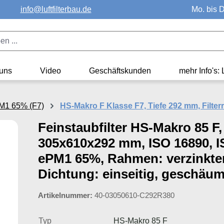
info@luftfilterbau.de
Mo. bis D
uns
Video
Geschäftskunden
mehr Info's: 
PM1 65% (F7)
HS-Makro F Klasse F7, Tiefe 292 mm, Filterr
Feinstaubfilter HS-Makro 85 F,
305x610x292 mm, ISO 16890, 
ePM1 65%, Rahmen: verzinkter
Dichtung: einseitig, geschäum
Artikelnummer:
40-03050610-C292R380
Typ
HS-Makro 85 F