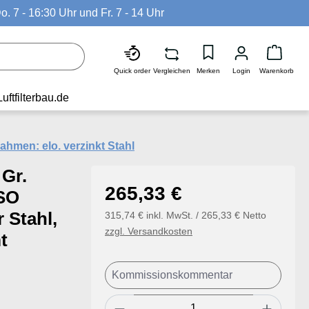
o. 7 - 16:30 Uhr und Fr. 7 - 14 Uhr
Waren
Quick order
Vergleichen
Merken
Login
Warenkorb
Luftfilterbau.de
ahmen: elo. verzinkt Stahl
 Gr.
Regulärer Preis:
265,33 €
ISO
 Stahl,
315,74 € inkl. MwSt. / 265,33 € Netto
zzgl. Versandkosten
t
Produkt Anzahl: Gib den ge