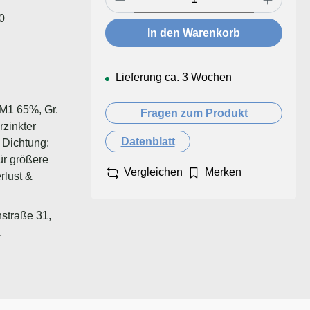
0
In den Warenkorb
Lieferung ca. 3 Wochen
PM1 65%, Gr.
Fragen zum Produkt
zinkter
Datenblatt
 Dichtung:
für größere
Vergleichen
Merken
rlust &
straße 31,
,