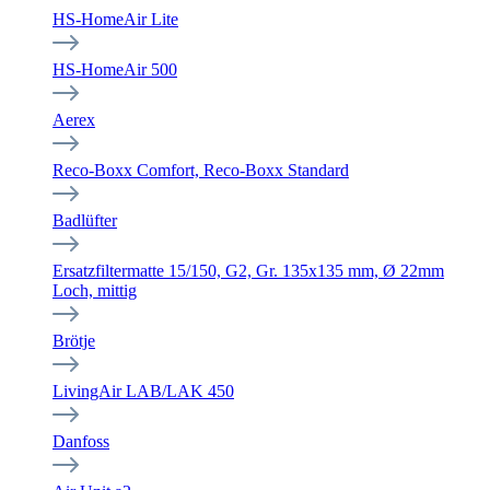
HS-HomeAir Lite
HS-HomeAir 500
Aerex
Reco-Boxx Comfort, Reco-Boxx Standard
Badlüfter
Ersatzfiltermatte 15/150, G2, Gr. 135x135 mm, Ø 22mm
Loch, mittig
Brötje
LivingAir LAB/LAK 450
Danfoss