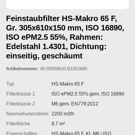
Feinstaubfilter HS-Makro 65 F,
Gr. 305x610x150 mm, ISO 16890,
ISO ePM2.5 55%, Rahmen:
Edelstahl 1.4301, Dichtung:
einseitig, geschäumt
Artikelnummer:
40-03050610-B150J680
Typ
HS-Makro 65 F
Filterklasse 1
ISO ePM2.5 55% gem. ISO 16890
Filterklasse 2
M6 gem. EN779:2012
Nennvolumenstrom
2200 m3/h
Filterfläche
8.7 m²
Eigenschaften
HS-Makro 65 F, Kl. M6 / ISO