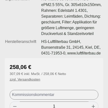
ePM2.5 55%, Gr. 305x610x150mm,
Rahmen: Edelstahl 1.4301,
Separatoren: Leimfäden, Dichtung:
geschäumt, Filter: Applikation für
größere Luftmenge, geringeren
Druckverlust & Standzeitvorteil
Herstelleranschrift
HS-Luftfilterbau GmbH,
Bunsenstraße 31, 24145, Kiel, DE,
0431-71953-0, www.luftfilterbau.de
Regulärer Preis:
258,06 €
307,09 € inkl. MwSt. / 258,06 € Netto
zzgl. Versandkosten
Produkt Anzahl: Gib den gewünschten Wert