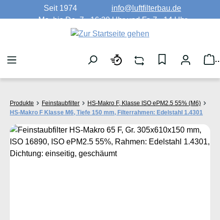
Seit 1974
info@luftfilterbau.de
Zum Hauptinhalt springen
Mo. bis Do. 7 - 16:30 Uhr und Fr. 7 - 14 Uhr
W
Produkte
Feinstaubfilter
HS-Makro F, Klasse ISO ePM2.5 55% (M6)
HS-Makro F Klasse M6, Tiefe 150 mm, Filterrahmen: Edelstahl 1.4301
Bildergalerie überspringen