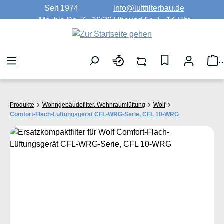
Seit 1974
info@luftfilterbau.de
Zum Hauptinhalt springen
Mo. bis Do. 7 - 16:30 Uhr und Fr. 7 - 14 Uhr
W
Produkte
Wohngebäudefilter, Wohnraumlüftung
Wolf
Comfort-Flach-Lüftungsgerät CFL-WRG-Serie, CFL 10-WRG
Bildergalerie überspringen