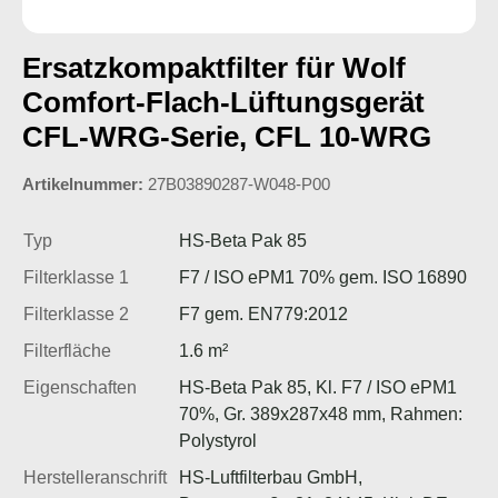
Ersatzkompaktfilter für Wolf
Comfort-Flach-Lüftungsgerät
CFL-WRG-Serie, CFL 10-WRG
Artikelnummer:
27B03890287-W048-P00
Typ
HS-Beta Pak 85
Filterklasse 1
F7 / ISO ePM1 70% gem. ISO 16890
Filterklasse 2
F7 gem. EN779:2012
Filterfläche
1.6 m²
Eigenschaften
HS-Beta Pak 85, Kl. F7 / ISO ePM1
70%, Gr. 389x287x48 mm, Rahmen:
Polystyrol
Herstelleranschrift
HS-Luftfilterbau GmbH,