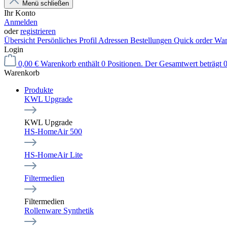
Menü schließen
Ihr Konto
Anmelden
oder
registrieren
Übersicht
Persönliches Profil
Adressen
Bestellungen
Quick order
War
Login
0,00 €
Warenkorb enthält 0 Positionen. Der Gesamtwert beträgt 0
Warenkorb
Produkte
KWL Upgrade
KWL Upgrade
HS-HomeAir 500
HS-HomeAir Lite
Filtermedien
Filtermedien
Rollenware Synthetik