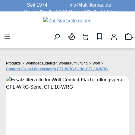
Seit 1974
info@luftfilterbau.de
Zum Hauptinhalt springen
Mo. bis Do. 7 - 16:30 Uhr und Fr. 7 - 14 Uhr
W
Produkte
Wohngebäudefilter, Wohnraumlüftung
Wolf
Comfort-Flach-Lüftungsgerät CFL-WRG-Serie, CFL 10-WRG
Bildergalerie überspringen