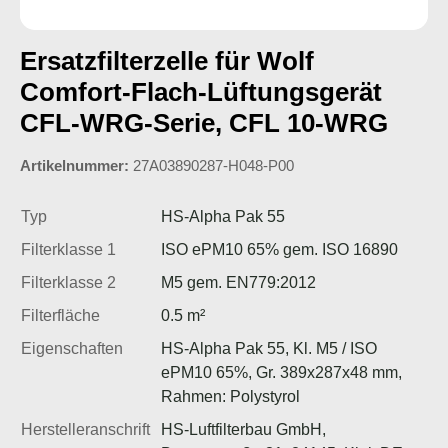
Ersatzfilterzelle für Wolf
Comfort-Flach-Lüftungsgerät
CFL-WRG-Serie, CFL 10-WRG
Artikelnummer:
27A03890287-H048-P00
Typ
HS-Alpha Pak 55
Filterklasse 1
ISO ePM10 65% gem. ISO 16890
Filterklasse 2
M5 gem. EN779:2012
Filterfläche
0.5 m²
Eigenschaften
HS-Alpha Pak 55, Kl. M5 / ISO
ePM10 65%, Gr. 389x287x48 mm,
Rahmen: Polystyrol
Herstelleranschrift
HS-Luftfilterbau GmbH,