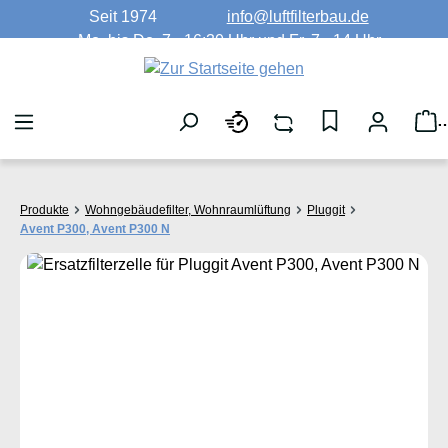
Seit 1974
info@luftfilterbau.de
Zum Hauptinhalt springen
Mo. bis Do. 7 - 16:30 Uhr und Fr. 7 - 14 Uhr
W
Produkte
Wohngebäudefilter, Wohnraumlüftung
Pluggit
Avent P300, Avent P300 N
Bildergalerie überspringen