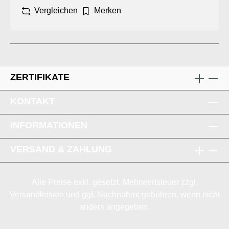
Vergleichen
Merken
ZERTIFIKATE
KONTAKT
INFORMATIONEN
VERSAND & ZAHLUNG
Alle Preise exkl. gesetzl. Mehrwertsteuer zzgl.
Versandkosten
und ggf. Nachnahmegebühren, wenn nicht
anders angegeben.