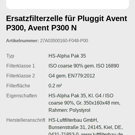
Ersatzfilterzelle für Pluggit Avent
P300, Avent P300 N
Artikelnummer:
27A03500160-F048-P00
Typ
HS-Alpha Pak 35
Filterklasse 1
ISO coarse 90% gem. ISO 16890
Filterklasse 2
G4 gem. EN779:2012
Filterfläche
0.2 m²
Eigenschaften
HS-Alpha Pak 35, Kl. G4 / ISO
coarse 90%, Gr. 350x160x48 mm,
Rahmen: Polystyrol
Herstelleranschrift
HS-Luftfilterbau GmbH,
Bunsenstraße 31, 24145, Kiel, DE,
0431-71953-0, www.luftfilterbau.de