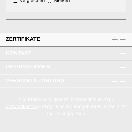
Vergleichen
Merken
ZERTIFIKATE
KONTAKT
INFORMATIONEN
VERSAND & ZAHLUNG
Alle Preise exkl. gesetzl. Mehrwertsteuer zzgl.
Versandkosten
und ggf. Nachnahmegebühren, wenn nicht
anders angegeben.