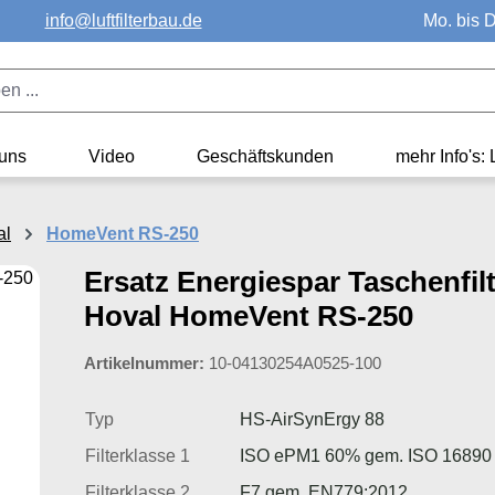
info@luftfilterbau.de
Mo. bis D
uns
Video
Geschäftskunden
mehr Info's: 
al
HomeVent RS-250
Ersatz Energiespar Taschenfilt
Hoval HomeVent RS-250
Artikelnummer:
10-04130254A0525-100
Typ
HS-AirSynErgy 88
Filterklasse 1
ISO ePM1 60% gem. ISO 16890
Filterklasse 2
F7 gem. EN779:2012