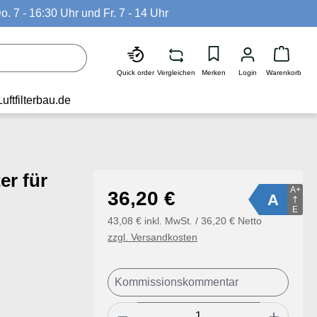
o. 7 - 16:30 Uhr und Fr. 7 - 14 Uhr
Waren
Quick order
Vergleichen
Merken
Login
Warenkorb
Luftfilterbau.de
er für
A+
Regulärer Preis:
36,20 €
A
E
43,08 € inkl. MwSt. / 36,20 € Netto
zzgl. Versandkosten
Produkt Anzahl: Gib den ge