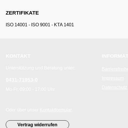
ZERTIFIKATE
ISO 14001
-
ISO 9001
-
KTA 1401
KONTAKT
INFORMA
Unterstützung und Beratung unter:
Barrierefreih
Impressum
0431-71953-0
Datenschutz
Mo-Fr, 09:00 - 17:00 Uhr
Oder über unser
Kontaktformular
.
Vertrag widerrufen