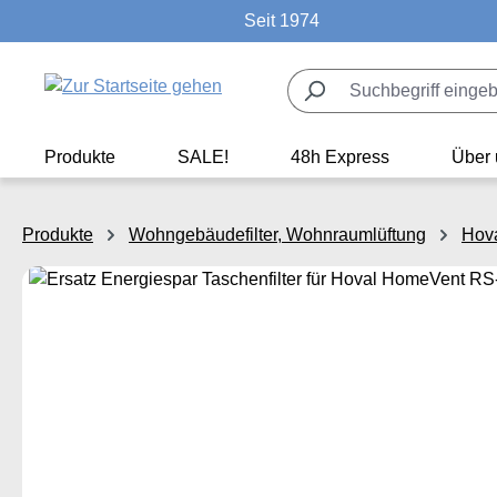
Seit 1974
m Hauptinhalt springen
Zur Suche springen
Zur Hauptnavigation springen
Produkte
SALE!
48h Express
Über 
Produkte
Wohngebäudefilter, Wohnraumlüftung
Hov
Bildergalerie überspringen